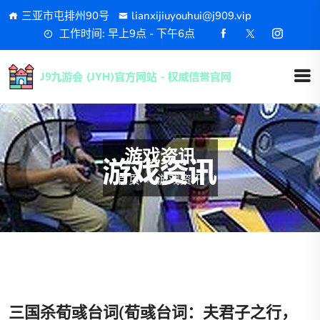
三亚市屯排州90号
lianxijiuyouhui@j909.vip
工作时间: 早上9点 - 下午6点
游戏资讯
首页
游戏资讯
三国杀荀彧台词(荀彧台词：夫君子之行，