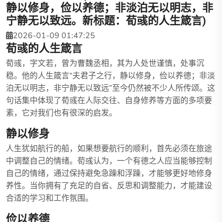
静以修身，俭以养德；非淡泊无以明志，非
宁静无以致远。新标题：荀彧的人生箴言)
2026-01-09 01:47:25
荀彧的人生箴言
荀彧，字文若，曾为曹魏丞相，其为人处世谨慎，处事沉
稳。他的人生箴言“夫君子之行，静以修身，俭以养德；非淡
泊无以明志，非宁静无以致远”至今仍然被不少人所传颂。这
句话集中体现了荀彧在人际交往、自身修养等方面的多项要
素，它对我们也有很深的启发。
静以修身
人生犹如航行的船，如果想要航行的顺利，首先必须在旅途
中调整自己的情绪。荀彧认为，一个有德之人应当能够控制
自己的情绪，通过保持避免急躁和浮躁，才能够更好地修身
养性。当你拥有了充足的自省、反思和调整能力，才能建设
合适的学习和工作氛围。
俭以养德