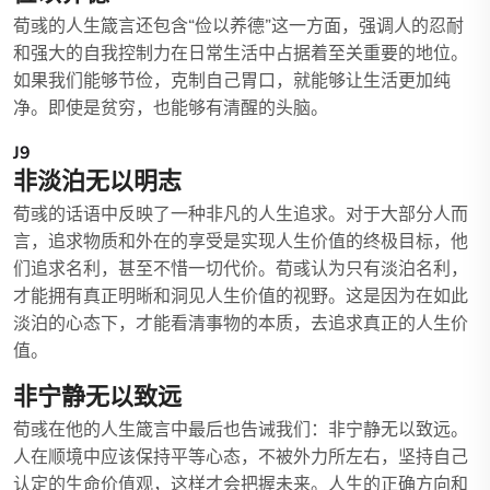
荀彧的人生箴言还包含“俭以养德”这一方面，强调人的忍耐
和强大的自我控制力在日常生活中占据着至关重要的地位。
如果我们能够节俭，克制自己胃口，就能够让生活更加纯
净。即使是贫穷，也能够有清醒的头脑。
J9
非淡泊无以明志
荀彧的话语中反映了一种非凡的人生追求。对于大部分人而
言，追求物质和外在的享受是实现人生价值的终极目标，他
们追求名利，甚至不惜一切代价。荀彧认为只有淡泊名利，
才能拥有真正明晰和洞见人生价值的视野。这是因为在如此
淡泊的心态下，才能看清事物的本质，去追求真正的人生价
值。
非宁静无以致远
荀彧在他的人生箴言中最后也告诫我们：非宁静无以致远。
人在顺境中应该保持平等心态，不被外力所左右，坚持自己
认定的生命价值观，这样才会把握未来。人生的正确方向和